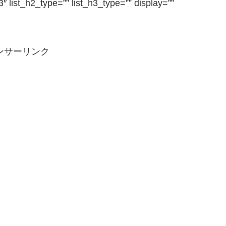
h3″ list_h2_type=”” list_h3_type=”” display=””
ンサーリンク