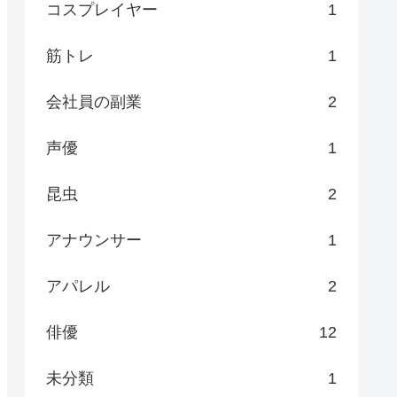
コスプレイヤー
1
筋トレ
1
会社員の副業
2
声優
1
昆虫
2
アナウンサー
1
アパレル
2
俳優
12
未分類
1