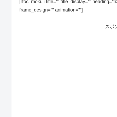
[rtoc_mokuji title=”” title_display=”” heading=”
frame_design=”” animation=””]
スポ