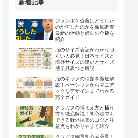
新着記事
ジャンポケ斎藤はどうした
のか何したのかを徹底調査
最新の活動と騒動の全貌を
紹介
服のサイズ表記がわかりづ
らい人必見！日本サイズと
海外サイズの違いとサイズ
感早見表つき解説
服のネックの種類を徹底解
説！ベーシックからマニア
ックなデザインまでわかる
完全ガイド
クワガタの捕まえ方と捕り
方を徹底解説！初心者でも
できる野外採集のコツと注
意点をわかりやすく紹介
クワガタ飼育初心者必見！