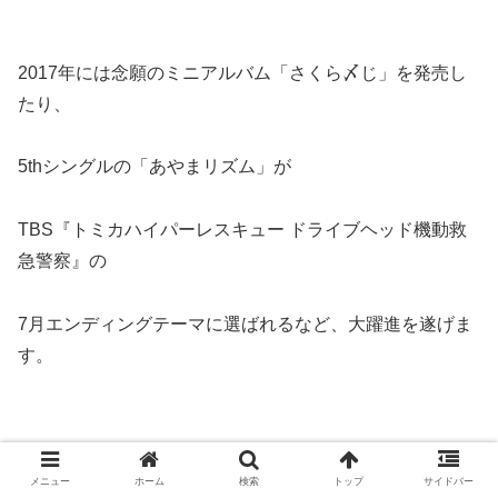
2017年には念願のミニアルバム「さくら〆じ」を発売し
たり、
5thシングルの「あやまリズム」が
TBS『トミカハイパーレスキュー ドライブヘッド機動救
急警察』の
7月エンディングテーマに選ばれるなど、大躍進を遂げま
す。
2018年に発売した初アルバム
「ハルシメジ」
は
メニュー
ホーム
検索
トップ
サイドバー