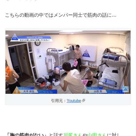
こちらの動画の中ではメンバー同士で筋肉の話に…
引用元：
Youtube
「胸の筋肉がない」
と話す
川尻さん
や
山田さん
に対し、