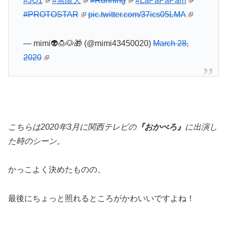
#JO1
#無限大
#Running
#LaPaPaPam
#PROTOSTAR
pic.twitter.com/37ics05LMA
— mimi👽🍮🐶🎁 (@mimi43450020)
March 28,
2020
こちらは2020年3月に関西テレビの
『おかべろ』
に出演し
た時のシーン。
かっこよく決めたものの、
最後にちょっと照れるところがかわいいですよね！