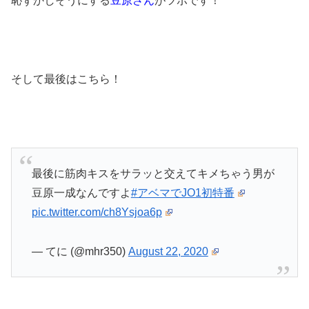
恥ずかしそうにする
豆原さん
がツボです！
そして最後はこちら！
最後に筋肉キスをサラッと交えてキメちゃう男が
豆原一成なんですよ
#アベマでJO1初特番
pic.twitter.com/ch8Ysjoa6p
— てに (@mhr350)
August 22, 2020