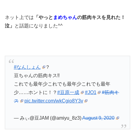
ネット上では
「やっと
まめちゃん
の筋肉キスを見れた！
泣」
と話題になりました^^
#なんしょん
？
豆ちゃんの筋肉キス‼️
これでも最年少これでも最年少これでも最年
少……ホントに！？
#豆原一成
#JO1
#筋肉キ
ス
pic.twitter.com/wkCgio8Y3v
— みぃ@豆JAM (@amiyu_8z3)
August 9, 2020