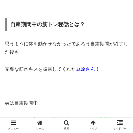
自粛期間中の筋トレ秘話とは？
思うように体を動かせなかったであろう自粛期間が終了し
た後も
完璧な筋肉キスを披露してくれた
豆原さん
！
実は自粛期間中、
JO1イチとも言われる筋肉の持ち主である
佐藤景瑚
さんと
メニュー
ホーム
検索
トップ
サイドバー