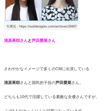
引用元：https://outidesigoto.com/archives/28407
清原果耶さん
と
芦田愛菜さん
さわやかなイメージで多くのCMに出演している
清原果耶
さんと国民的子役の
芦田愛菜
さん。
どちらも10代で活躍している素敵な女優さんですが、
この2人がそっくり！と話題になっています。