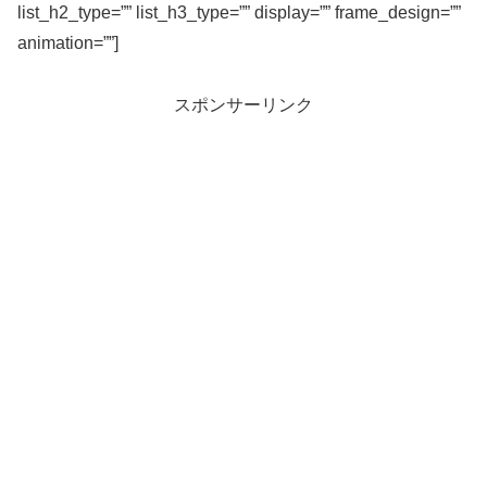
list_h2_type=”” list_h3_type=”” display=”” frame_design=””
animation=””]
スポンサーリンク