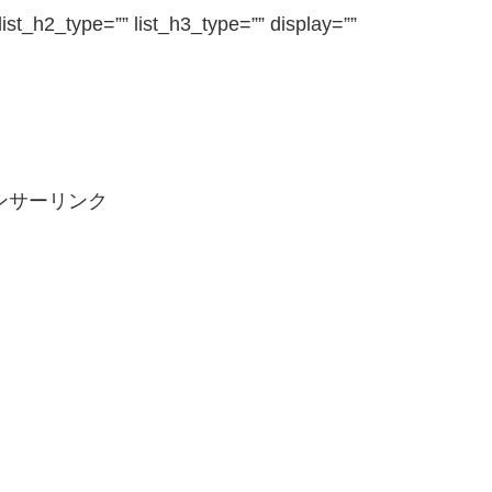
 list_h2_type=”” list_h3_type=”” display=””
ンサーリンク