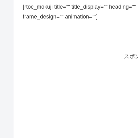
[rtoc_mokuji title=”” title_display=”” heading=””
frame_design=”” animation=””]
スポ