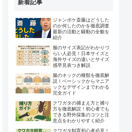
新着記事
ジャンポケ斎藤はどうした
のか何したのかを徹底調査
最新の活動と騒動の全貌を
紹介
服のサイズ表記がわかりづ
らい人必見！日本サイズと
海外サイズの違いとサイズ
感早見表つき解説
服のネックの種類を徹底解
説！ベーシックからマニア
ックなデザインまでわかる
完全ガイド
クワガタの捕まえ方と捕り
方を徹底解説！初心者でも
できる野外採集のコツと注
意点をわかりやすく紹介
クワガタ飼育初心者必見！