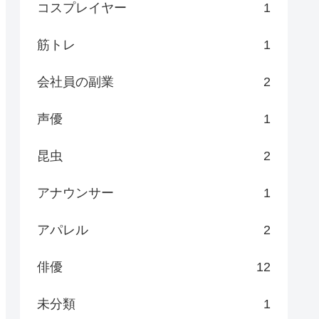
コスプレイヤー
1
筋トレ
1
会社員の副業
2
声優
1
昆虫
2
アナウンサー
1
アパレル
2
俳優
12
未分類
1