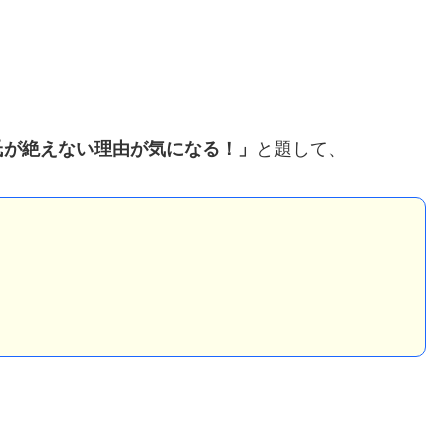
氏が絶えない理由が気にな
る！」
と題して、
？