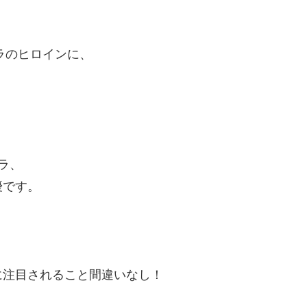
ラのヒロインに、
ラ、
優です。
に注目されること間違いなし！