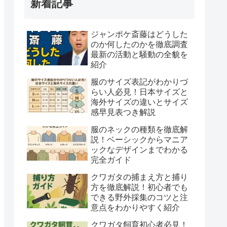
新着記事
ジャンポケ斎藤はどうした
のか何したのかを徹底調査
最新の活動と騒動の全貌を
紹介
服のサイズ表記がわかりづ
らい人必見！日本サイズと
海外サイズの違いとサイズ
感早見表つき解説
服のネックの種類を徹底解
説！ベーシックからマニア
ックなデザインまでわかる
完全ガイド
クワガタの捕まえ方と捕り
方を徹底解説！初心者でも
できる野外採集のコツと注
意点をわかりやすく紹介
クワガタ飼育初心者必見！