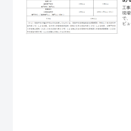
工事
現場
で、
ビュ