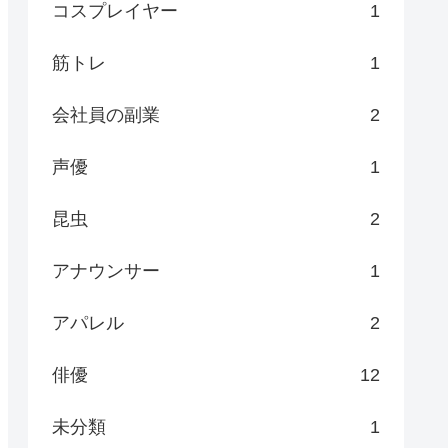
コスプレイヤー
1
筋トレ
1
会社員の副業
2
声優
1
昆虫
2
アナウンサー
1
アパレル
2
俳優
12
未分類
1