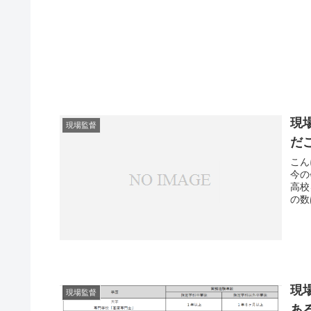
現
現場監督
だ
こん
今の
高校
の数
現
現場監督
あ