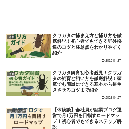
クワガタの捕まえ方と捕り方を徹
昆虫
底解説！初心者でもできる野外採
集のコツと注意点をわかりやすく
紹介
2025.04.27
クワガタ飼育初心者必見！クワガ
昆虫
タの飼育と飼い方を徹底解説！家
庭でも簡単にできる基本から長生
きさせるコツまで紹介
2025.04.27
【体験談】会社員が副業ブログ運
会社員の副業
営で月1万円を目指すロードマッ
プ！初心者でもできるステップ解
説