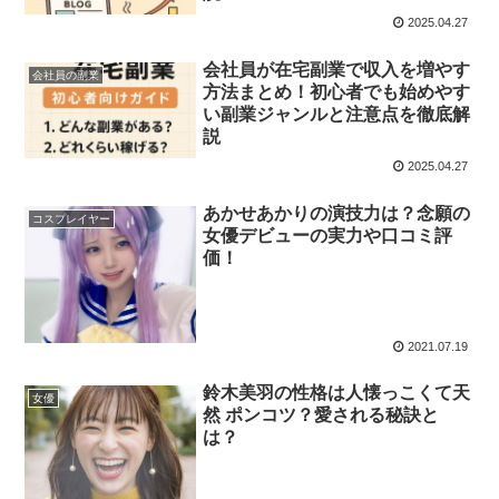
2025.04.27
会社員が在宅副業で収入を増やす
会社員の副業
方法まとめ！初心者でも始めやす
い副業ジャンルと注意点を徹底解
説
2025.04.27
あかせあかりの演技力は？念願の
コスプレイヤー
女優デビューの実力や口コミ評
価！
2021.07.19
鈴木美羽の性格は人懐っこくて天
女優
然 ポンコツ？愛される秘訣と
は？